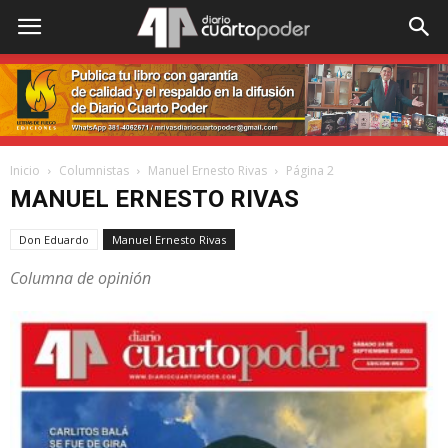
Inicio
Columnistas
Manuel Ernesto Rivas
Página 2
MANUEL ERNESTO RIVAS
Don Eduardo
Manuel Ernesto Rivas
Columna de opinión