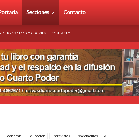
rio
Portada
Secciones
Contacto
S DE PRIVACIDAD Y COOKIES
CONTACTO
arto
der
Economía
Educación
Entrevistas
Espectáculos