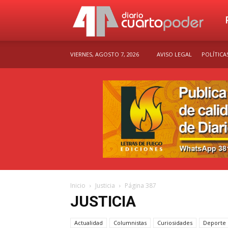
Dia
VIERNES, AGOSTO 7, 2026
AVISO LEGAL
POLÍTICA
Cu
Po
Inicio
Justicia
Página 387
JUSTICIA
Actualidad
Columnistas
Curiosidades
Deporte