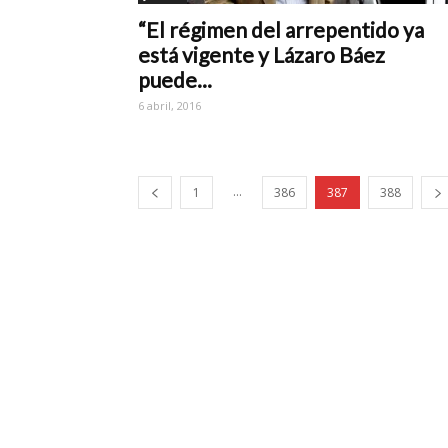
“El régimen del arrepentido ya
está vigente y Lázaro Báez
puede...
6 abril, 2016
...
1
386
387
388