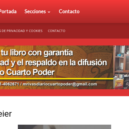
rio
Portada
Secciones
Contacto
S DE PRIVACIDAD Y COOKIES
CONTACTO
arto
der
ier