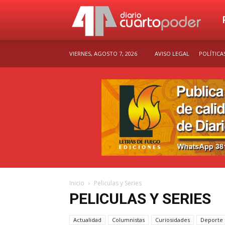
Dia
VIERNES, AGOSTO 7, 2026
AVISO LEGAL
POLÍTICA
Cu
Po
Inicio
Peliculas y Series
PELICULAS Y SERIES
Actualidad
Columnistas
Curiosidades
Deporte