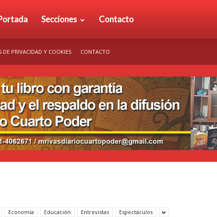
rio
Portada
Secciones
Contacto
S DE PRIVACIDAD Y COOKIES
CONTACTO
arto
der
Economía
Educación
Entrevistas
Espectáculos