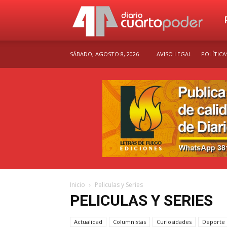
Dia
SÁBADO, AGOSTO 8, 2026
AVISO LEGAL
POLÍTICA
Cu
Po
Inicio
Peliculas y Series
PELICULAS Y SERIES
Actualidad
Columnistas
Curiosidades
Deporte