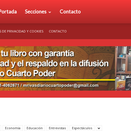
rio
Portada
Secciones
Contacto
S DE PRIVACIDAD Y COOKIES
CONTACTO
arto
der
Economía
Educación
Entrevistas
Espectáculos