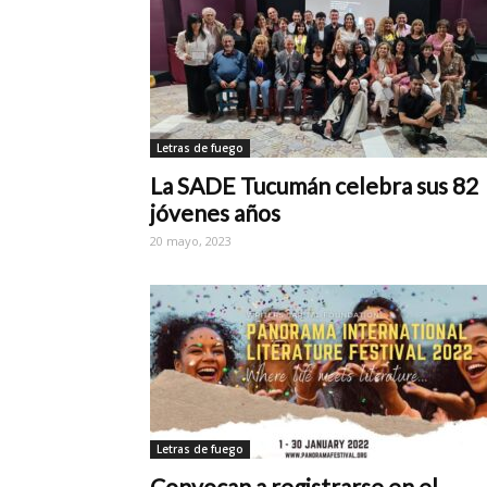
Letras de fuego
La SADE Tucumán celebra sus 82
jóvenes años
20 mayo, 2023
Letras de fuego
Convocan a registrarse en el