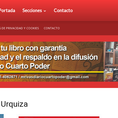
rio
Portada
Secciones
Contacto
S DE PRIVACIDAD Y COOKIES
CONTACTO
arto
der
a Urquiza