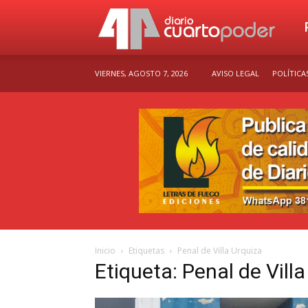
Dia
VIERNES, AGOSTO 7, 2026
AVISO LEGAL
POLÍTICA
Cu
Po
Inicio
Etiquetas
Penal de Villa Urquiza
Etiqueta: Penal de Vill