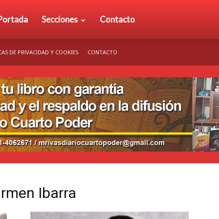
rio
Portada
Secciones
Contacto
CAS DE PRIVACIDAD Y COOKIES
CONTACTO
arto
der
armen Ibarra