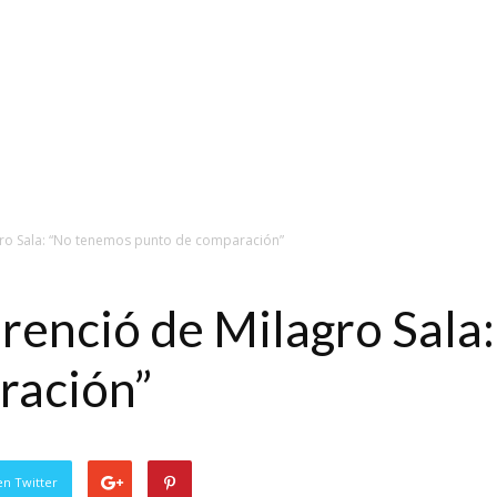
gro Sala: “No tenemos punto de comparación”
erenció de Milagro Sala
ración”
en Twitter