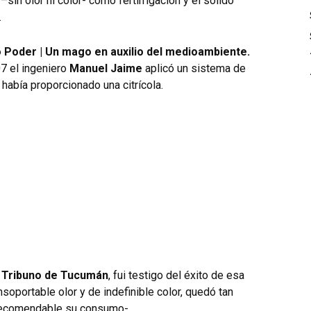
 –sin olor ni color- como fertirrigación y el sólido
.
o Poder | Un mago en auxilio del medioambiente.
 el ingeniero
Manuel Jaime
aplicó un sistema de
había proporcionado una citrícola.
l Tribuno de Tucumán
, fui testigo del éxito de esa
insoportable olor y de indefinible color, quedó tan
recomendable su consumo-.