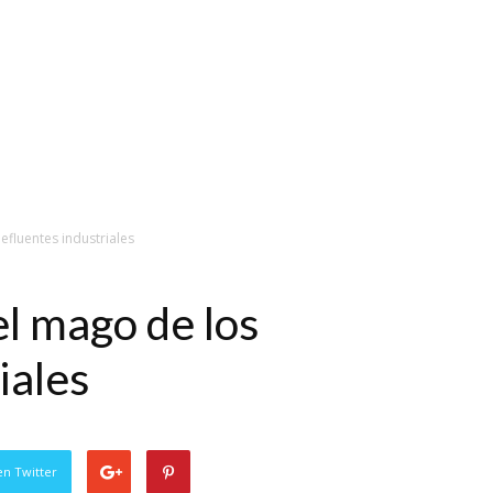
fluentes industriales
l mago de los
iales
en Twitter