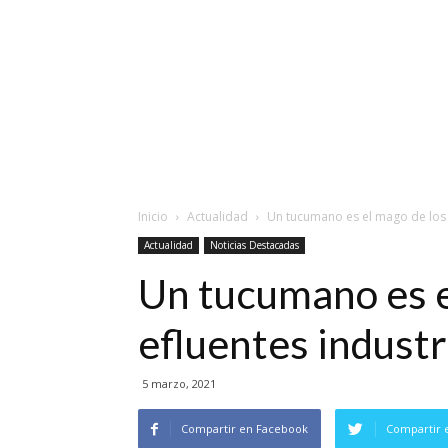
Inicio
Actualidad
Un tucumano es el mago de los e
Actualidad
Noticias Destacadas
Un tucumano es e
efluentes industr
5 marzo, 2021
Compartir en Facebook
Compartir 