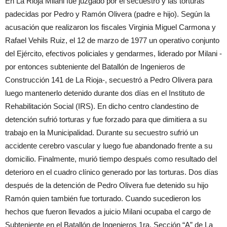
En La Rioja Milani fue juzgado por el secuestro y las torturas
padecidas por Pedro y Ramón Olivera (padre e hijo). Según la
acusación que realizaron los fiscales Virginia Miguel Carmona y
Rafael Vehils Ruiz, el 12 de marzo de 1977 un operativo conjunto
del Ejército, efectivos policiales y gendarmes, liderado por Milani -
por entonces subteniente del Batallón de Ingenieros de
Construcción 141 de La Rioja-, secuestró a Pedro Olivera para
luego mantenerlo detenido durante dos días en el Instituto de
Rehabilitación Social (IRS). En dicho centro clandestino de
detención sufrió torturas y fue forzado para que dimitiera a su
trabajo en la Municipalidad. Durante su secuestro sufrió un
accidente cerebro vascular y luego fue abandonado frente a su
domicilio. Finalmente, murió tiempo después como resultado del
deterioro en el cuadro clínico generado por las torturas. Dos días
después de la detención de Pedro Olivera fue detenido su hijo
Ramón quien también fue torturado. Cuando sucedieron los
hechos que fueron llevados a juicio Milani ocupaba el cargo de
Subteniente en el Batallón de Ingenieros 1ra. Sección “A” de La