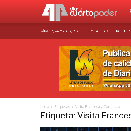
Dia
SÁBADO, AGOSTO 8, 2026
AVISO LEGAL
POLÍTICA
Cu
Po
Inicio
Etiquetas
Visita Francesa y Completo
Etiqueta: Visita Franc