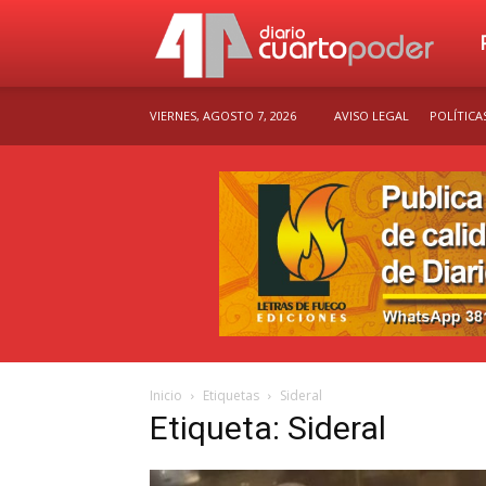
Dia
VIERNES, AGOSTO 7, 2026
AVISO LEGAL
POLÍTICA
Cu
Po
Inicio
Etiquetas
Sideral
Etiqueta: Sideral