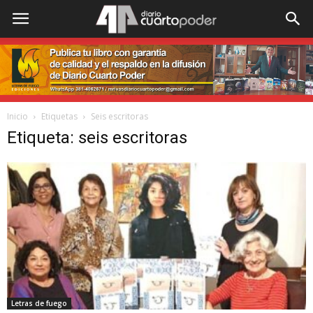
Inicio
Etiquetas
Seis escritoras
Etiqueta: seis escritoras
Letras de fuego