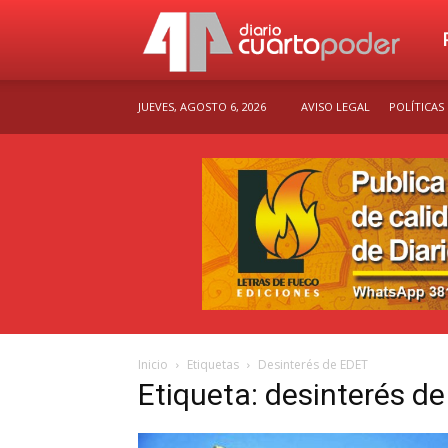
Dia
JUEVES, AGOSTO 6, 2026
AVISO LEGAL
POLÍTICAS
Cu
Po
Inicio
Etiquetas
Desinterés de EDET
Etiqueta: desinterés d