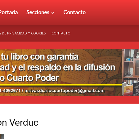
rio
Portada
Secciones
Contacto
S DE PRIVACIDAD Y COOKIES
CONTACTO
arto
der
ón Verduc