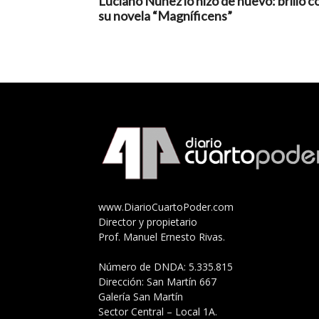
Luciano Núñez lo hizo de nuevo: brilló c
su novela “Magníficens”
www.DiarioCuartoPoder.com
Director y propietario
Prof. Manuel Ernesto Rivas.
Número de DNDA: 5.335.815
Dirección: San Martín 667
Galería San Martín
Sector Central – Local 1A.