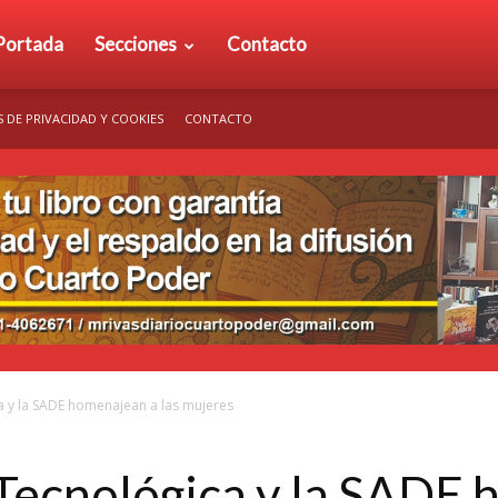
rio
Portada
Secciones
Contacto
S DE PRIVACIDAD Y COOKIES
CONTACTO
arto
der
a y la SADE homenajean a las mujeres
Tecnológica y la SADE