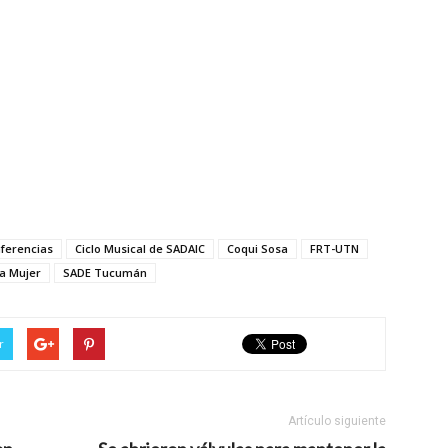
nferencias
Ciclo Musical de SADAIC
Coqui Sosa
FRT-UTN
a Mujer
SADE Tucumán
r
Artículo siguiente