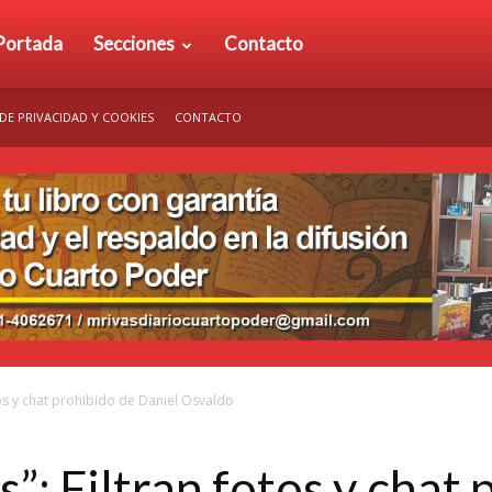
rio
Portada
Secciones
Contacto
 DE PRIVACIDAD Y COOKIES
CONTACTO
arto
der
tos y chat prohibido de Daniel Osvaldo
”: Filtran fotos y chat