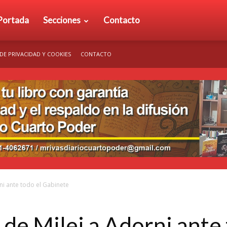
rio
Portada
Secciones
Contacto
 DE PRIVACIDAD Y COOKIES
CONTACTO
arto
der
ni ante todo el Gabinete
de Milei a Adorni ante 