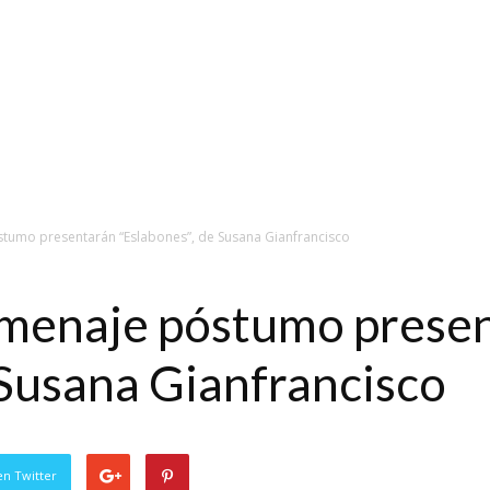
tumo presentarán “Eslabones”, de Susana Gianfrancisco
menaje póstumo prese
 Susana Gianfrancisco
en Twitter