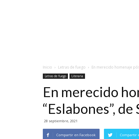
Inicio
Letras de fuego
En merecido homenaje pós
Letras de fuego
Literaria
En merecido ho
“Eslabones”, de
28 septiembre, 2021
Compartir en Facebook
Compartir 