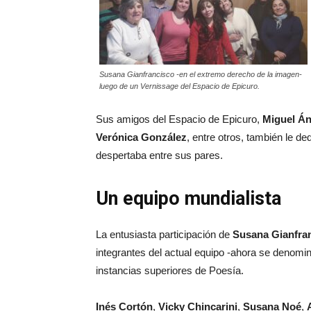
Susana Gianfrancisco -en el extremo derecho de la imagen-
luego de un Vernissage del Espacio de Epicuro.
Sus amigos del Espacio de Epicuro,
Miguel Án
Verónica González
, entre otros, también le d
despertaba entre sus pares.
Un equipo mundialista
La entusiasta participación de
Susana Gianfra
integrantes del actual equipo -ahora se denomi
instancias superiores de Poesía.
Inés Cortón
,
Vicky Chincarini
,
Susana Noé
,