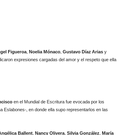
gel Figueroa
,
Noelia Mónaco
,
Gustavo Díaz Arias
y
edicaron expresiones cargadas del amor y el respeto que ella
ncisco
en el Mundial de Escritura fue evocada por los
na Eslabones-, en donde ella supo representarlos en las
Angélica Ballent
,
Nancy Olivera
,
Silvia González
,
María