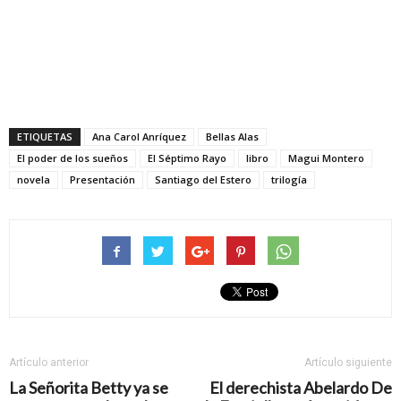
ETIQUETAS
Ana Carol Anríquez
Bellas Alas
El poder de los sueños
El Séptimo Rayo
libro
Magui Montero
novela
Presentación
Santiago del Estero
trilogía
Artículo anterior
Artículo siguiente
La Señorita Betty ya se
El derechista Abelardo De