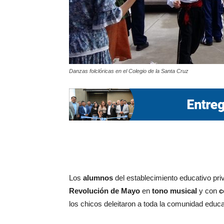
Danzas folclóricas en el Colegio de la Santa Cruz
Los
alumnos
del establecimiento educativo pri
Revolución de Mayo
en
tono musical
y con
c
los chicos deleitaron a toda la comunidad educ