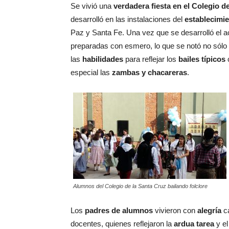
Se vivió una
verdadera fiesta en el Colegio d
desarrolló en las instalaciones del
establecimi
Paz y Santa Fe. Una vez que se desarrolló el ac
preparadas con esmero, lo que se notó no sólo
las
habilidades
para reflejar los
bailes típicos
especial las
zambas y chacareras
.
Alumnos del Colegio de la Santa Cruz bailando folclore
Los
padres de alumnos
vivieron con
alegría
ca
docentes, quienes reflejaron la
ardua tarea
y e