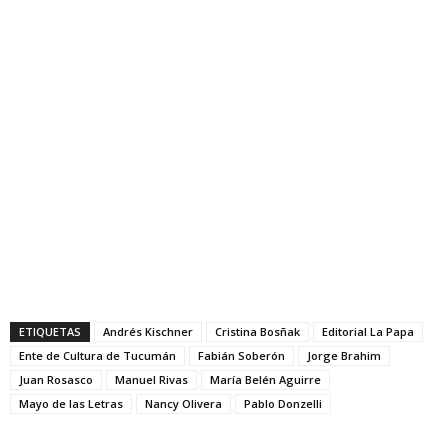
ETIQUETAS
Andrés Kischner
Cristina Bosñak
Editorial La Papa
Ente de Cultura de Tucumán
Fabián Soberón
Jorge Brahim
Juan Rosasco
Manuel Rivas
María Belén Aguirre
Mayo de las Letras
Nancy Olivera
Pablo Donzelli