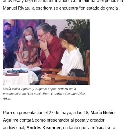
atraviesa y deja el alma temblando. Como afirmara el periodista
Manuel Rivas, la escritora se encuentra “en estado de gracia”.
María-Belén-Aguirre-y-Eugenio-López-Arriazu-en-la-
presentación-de-“Ubi-sunt”. Foto: Gentileza Gustavo Díaz
Arias.
Para su presentación el 27 de mayo, a las 18,
María Belén
Aguirre
contará como presentador al poeta y creador
audiovisual,
Andrés Kischner
, en tanto que la música será