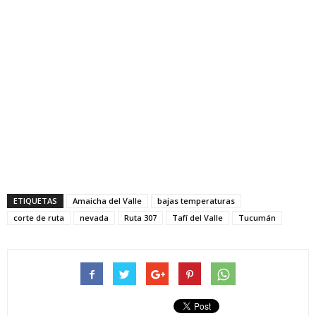
ETIQUETAS
Amaicha del Valle
bajas temperaturas
corte de ruta
nevada
Ruta 307
Tafí del Valle
Tucumán