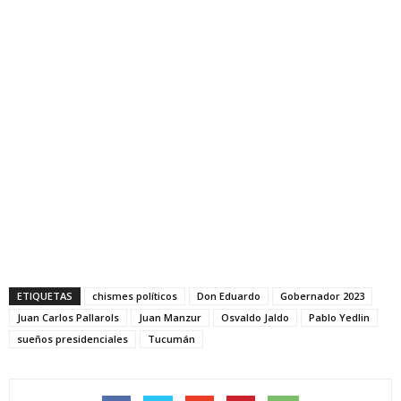
ETIQUETAS
chismes políticos
Don Eduardo
Gobernador 2023
Juan Carlos Pallarols
Juan Manzur
Osvaldo Jaldo
Pablo Yedlin
sueños presidenciales
Tucumán