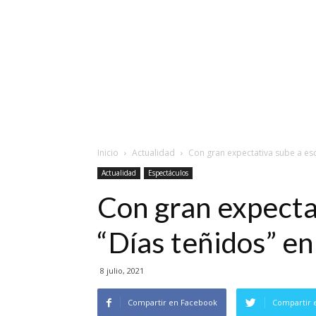
Inicio
Actualidad
Con gran expectativa sube a esc
Actualidad
Espectáculos
Con gran expecta
“Días teñidos” en
8 julio, 2021
Compartir en Facebook
Compartir 