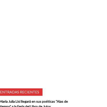
ENTRADAS RECIENTES
María Julia Lisi llegará en sus poéticas “Alas de
tiempo” a la Feria del Libro de Jujuy