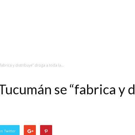
brica y distribuye” droga a toda la...
Tucumán se “fabrica y d
en Twitter