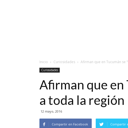
Inicio
Curiosidades
Afirman que en Tucumán se “fa
Curiosidades
Afirman que en 
a toda la región
12 mayo, 2016
Compartir en Facebook
Compartir 