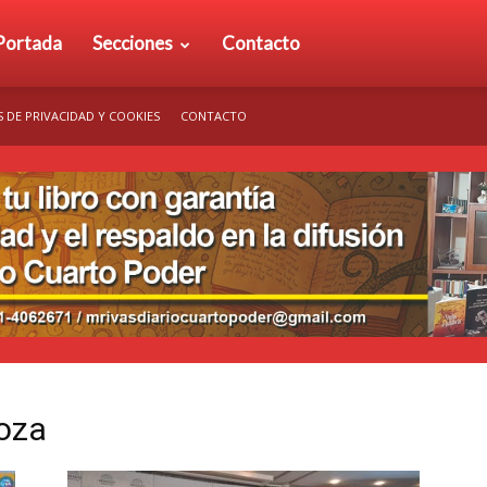
rio
Portada
Secciones
Contacto
S DE PRIVACIDAD Y COOKIES
CONTACTO
arto
der
oza