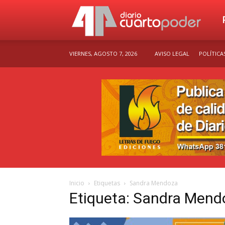
Dia
VIERNES, AGOSTO 7, 2026
AVISO LEGAL
POLÍTICA
Cu
Po
Inicio
Etiquetas
Sandra Mendoza
Etiqueta: Sandra Mend