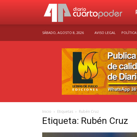
Dia
SÁBADO, AGOSTO 8, 2026
AVISO LEGAL
POLÍTICA
Cu
Po
Inicio
Etiquetas
Rubén Cruz
Etiqueta: Rubén Cruz