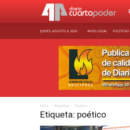
Dia
JUEVES, AGOSTO 6, 2026
AVISO LEGAL
POLÍTICAS
Cu
Po
Inicio
Etiquetas
Poético
Etiqueta: poético