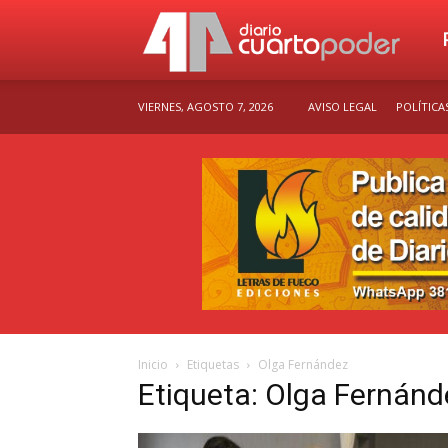
Dia
VIERNES, AGOSTO 7, 2026
AVISO LEGAL
POLÍTICA
Cu
Po
Inicio
Etiquetas
Olga Fernández
Etiqueta: Olga Fernánd