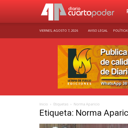
Dia
VIERNES, AGOSTO 7, 2026
AVISO LEGAL
POLÍTICA
Cu
Po
Inicio
Etiquetas
Norma Aparicio
Etiqueta: Norma Aparic