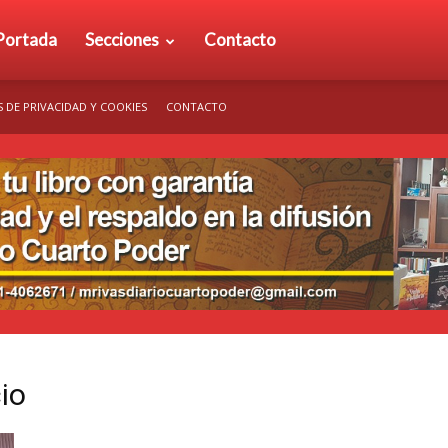
rio
Portada
Secciones
Contacto
S DE PRIVACIDAD Y COOKIES
CONTACTO
arto
der
io