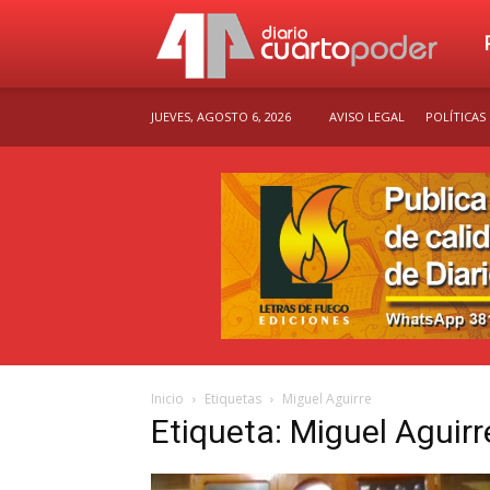
Dia
JUEVES, AGOSTO 6, 2026
AVISO LEGAL
POLÍTICAS
Cu
Po
Inicio
Etiquetas
Miguel Aguirre
Etiqueta: Miguel Aguirr