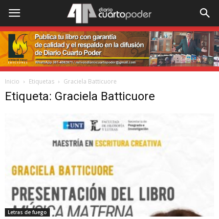
Inicio
Etiquetas
Graciela Batticuore
Etiqueta: Graciela Batticuore
Letras de fuego