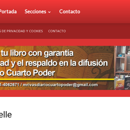
rio
Portada
Secciones
Contacto
S DE PRIVACIDAD Y COOKIES
CONTACTO
arto
der
elle