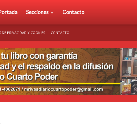
rio
Portada
Secciones
Contacto
S DE PRIVACIDAD Y COOKIES
CONTACTO
arto
der
a