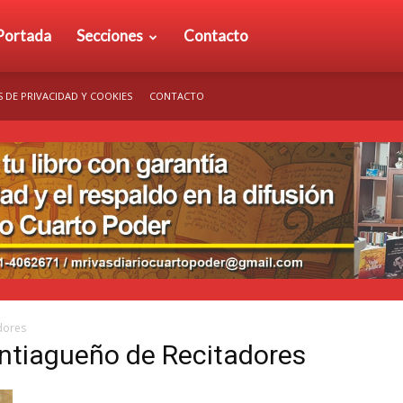
rio
Portada
Secciones
Contacto
S DE PRIVACIDAD Y COOKIES
CONTACTO
arto
der
dores
antiagueño de Recitadores