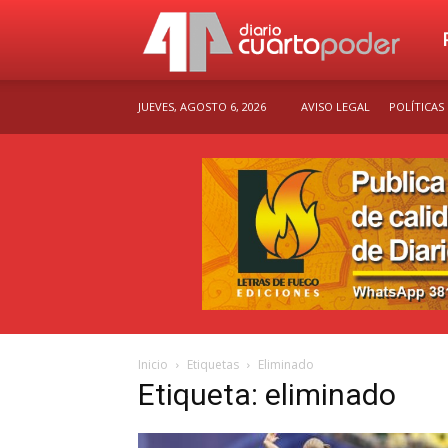
Dia
JUEVES, AGOSTO 6, 2026
AVISO LEGAL
POLÍTICAS
Cu
Po
Inicio
Etiquetas
Eliminado
Etiqueta: eliminado