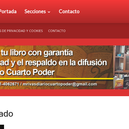
rio
Portada
Secciones
Contacto
S DE PRIVACIDAD Y COOKIES
CONTACTO
arto
der
jado