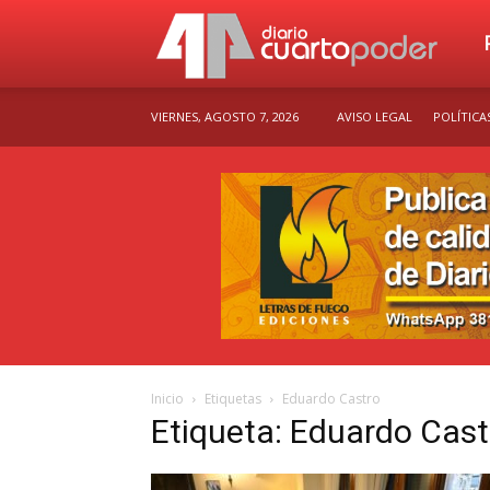
Dia
VIERNES, AGOSTO 7, 2026
AVISO LEGAL
POLÍTICA
Cu
Po
Inicio
Etiquetas
Eduardo Castro
Etiqueta: Eduardo Cast