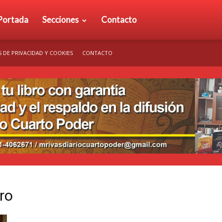
rio
Portada
Secciones
Contacto
S DE PRIVACIDAD Y COOKIES
CONTACTO
arto
der
ro