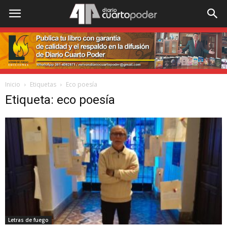
Inicio
Etiquetas
Eco poesía
Etiqueta: eco poesía
Letras de fuego