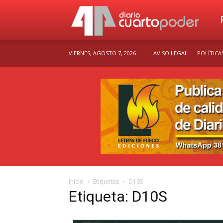
Dia
VIERNES, AGOSTO 7, 2026
AVISO LEGAL
POLÍTICA
Cu
Po
Inicio
Etiquetas
D10S
Etiqueta: D10S