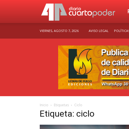
Dia
VIERNES, AGOSTO 7, 2026
AVISO LEGAL
POLÍTICA
Cu
Po
Inicio
Etiquetas
Ciclo
Etiqueta: ciclo