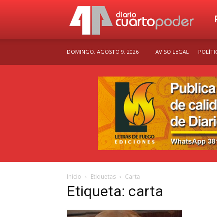
Dia
DOMINGO, AGOSTO 9, 2026
AVISO LEGAL
POLÍTI
Cu
Po
Inicio
Etiquetas
Carta
Etiqueta: carta