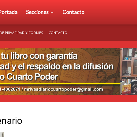
rio
Portada
Secciones
Contacto
 DE PRIVACIDAD Y COOKIES
CONTACTO
arto
der
enario