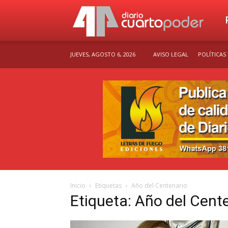
Dia
JUEVES, AGOSTO 6, 2026
AVISO LEGAL
POLÍTICAS
Cu
Po
Inicio
Etiquetas
Año del Centenario
Etiqueta: Año del Cent