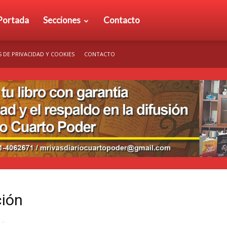
rio
Portada
Secciones
Contacto
S DE PRIVACIDAD Y COOKIES
CONTACTO
arto
der
ción