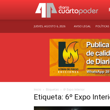
Dia
JUEVES, AGOSTO 6, 2026
AVISO LEGAL
POLÍTICAS
Cu
Po
Inicio
Etiquetas
6º Expo Interior
Etiqueta: 6º Expo Interi