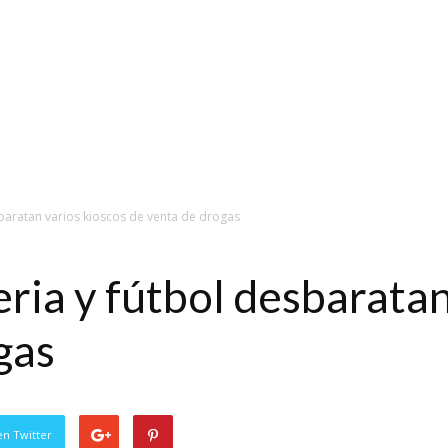
sbaratan varios kioscos de venta de drogas
ria y fútbol desbaratan
gas
en Twitter