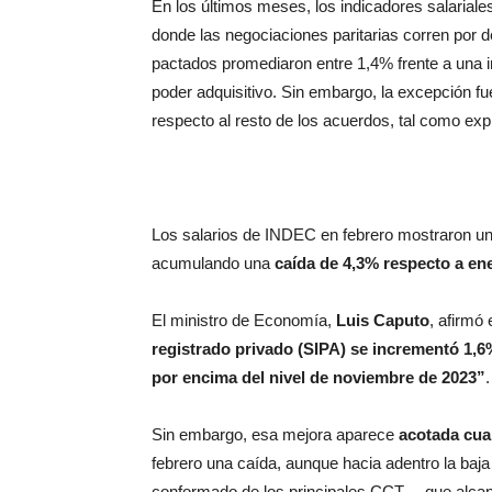
En los últimos meses, los indicadores salariales
donde las negociaciones paritarias corren por d
pactados promediaron entre 1,4% frente a una in
poder adquisitivo. Sin embargo, la excepción f
respecto al resto de los acuerdos, tal como exp
Los salarios de INDEC en febrero mostraron u
acumulando una
caída de 4,3% respecto a en
El ministro de Economía,
Luis Caputo
, afirmó
registrado privado (SIPA) se incrementó 1,
por encima del nivel de noviembre de 2023”
.
Sin embargo, esa mejora aparece
acotada cuan
febrero una caída, aunque hacia adentro la baj
conformado de los principales CCT —que alca