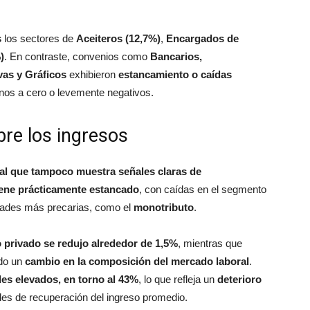
s
los sectores de
Aceiteros (12,7%)
,
Encargados de
)
. En contraste, convenios como
Bancarios,
vas y Gráficos
exhibieron
estancamiento o caídas
anos a cero o levemente negativos.
bre los ingresos
al que tampoco muestra señales claras de
iene prácticamente estancado
, con caídas en el segmento
idades más precarias, como el
monotributo
.
 privado se redujo alrededor de 1,5%
, mientras que
ndo un
cambio en la composición del mercado laboral
.
les elevados, en torno al 43%
, lo que refleja un
deterioro
ades de recuperación del ingreso promedio.