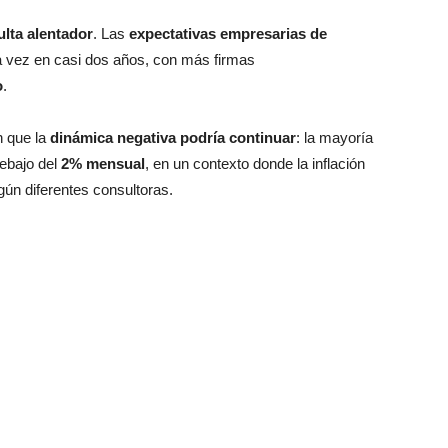
ulta alentador
. Las
expectativas empresarias de
a vez en casi dos años, con más firmas
o
.
n que la
dinámica negativa podría continuar
: la mayoría
debajo del
2% mensual
, en un contexto donde la inflación
gún diferentes consultoras.