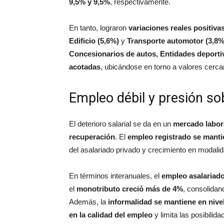
9,5% y 9,5%
, respectivamente.
En tanto, lograron
variaciones reales positiva
Edificio (5,6%)
y
Transporte automotor (3,8%
Concesionarios de autos, Entidades deporti
acotadas
, ubicándose en torno a valores cerc
Empleo débil y presión so
El deterioro salarial se da en un
mercado labor
recuperación
. El
empleo registrado se mant
del asalariado privado y crecimiento en modal
En términos interanuales, el
empleo asalariado
el
monotributo creció más de 4%
, consolida
Además, la
informalidad se mantiene en nive
en la calidad del empleo
y limita las posibilid