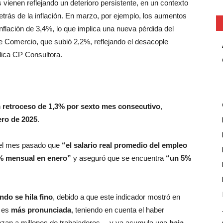
 vienen reflejando un deterioro persistente, en un contexto
etrás de la inflación. En marzo, por ejemplo, los aumentos
flación de 3,4%, lo que implica una nueva pérdida del
ue Comercio, que subió 2,2%, reflejando el desacople
lica CP Consultora.
n
retroceso de 1,3% por sexto mes consecutivo
,
ero de 2025
.
 el mes pasado que
“el salario real promedio del empleo
6% mensual en enero”
y aseguró que se encuentra
“un 5%
do se hila fino
, debido a que este indicador mostró en
a es
más pronunciada
, teniendo en cuenta el haber
nzan a millones de trabajadores— y ya acumula una
baja