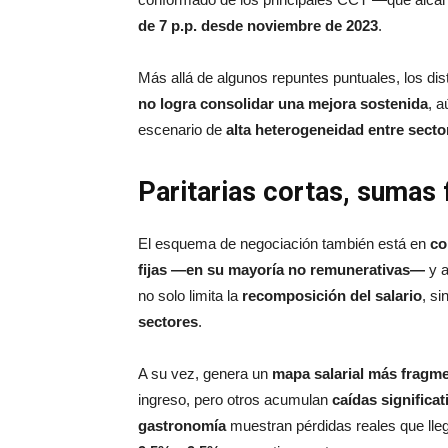
de 7 p.p. desde noviembre de 2023
.
Más allá de algunos repuntes puntuales, los dis
no logra consolidar una mejora sostenida
, a
escenario de
alta heterogeneidad entre secto
Paritarias cortas, sumas 
El esquema de negociación también está en
co
fijas —en su mayoría no remunerativas—
y a
no solo limita la
recomposición del salario
, s
sectores
.
A su vez, genera un
mapa salarial más fragm
ingreso, pero otros acumulan
caídas significat
gastronomía
muestran pérdidas reales que lle