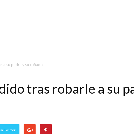
e a su padre y su cuñado
do tras robarle a su pa
en Twitter